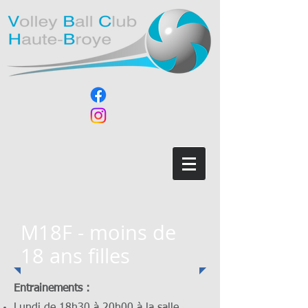
M18F - moins de
18 ans filles
Entrainements :