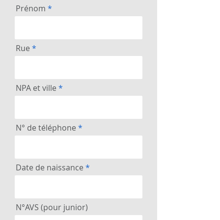
Prénom
Rue
NPA et ville
N° de téléphone
Date de naissance
N°AVS (pour junior)