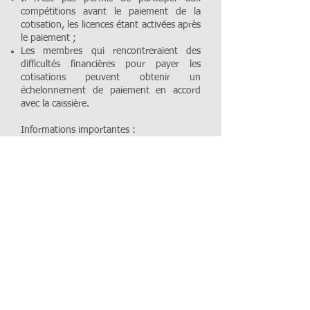
compétitions avant le paiement de la
cotisation, les licences étant activées après
le paiement ;
Les membres qui rencontreraient des
difficultés financières pour payer les
cotisations peuvent obtenir un
échelonnement de paiement en accord
avec la caissière.
Informations importantes :
Tous les membres actifs du club sont
vivement encouragés à faire leur licence
de marqueur et/ou arbitre au plus vite afin
d’assurer le bon fonctionnement du club ;
La cotisation est réduite de CHF 20.- pour
un/e deuxième junior affilié/e au club et
membre de la même famille ;
Le comité se réserve le droit d’amender les
cotisations non payées dans les délais ;
La saison se déroule selon le calendrier
scolaire vaudois ;
En cas de démission ou départ anticipé, la
cotisation n’est pas remboursée (sauf cas